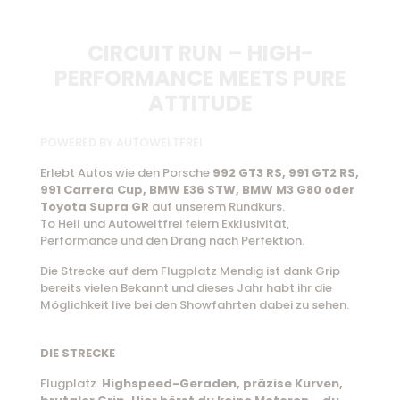
CIRCUIT RUN – HIGH-
PERFORMANCE MEETS PURE
ATTITUDE
POWERED BY AUTOWELTFREI
Erlebt Autos wie den Porsche
992 GT3 RS, 991 GT2 RS,
991 Carrera Cup, BMW E36 STW, BMW M3 G80 oder
Toyota Supra GR
auf unserem Rundkurs.
To Hell und Autoweltfrei feiern Exklusivität,
Performance und den Drang nach Perfektion.
Die Strecke auf dem Flugplatz Mendig ist dank Grip
bereits vielen Bekannt und dieses Jahr habt ihr die
Möglichkeit live bei den Showfahrten dabei zu sehen.
DIE STRECKE
Flugplatz.
Highspeed-Geraden, präzise Kurven,