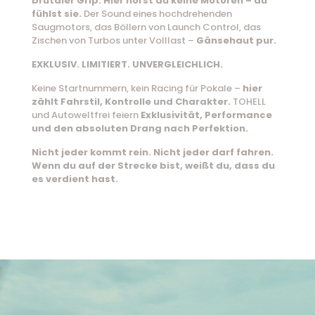
brutaler Grip.
Hier hörst du keine Motoren – du
fühlst sie.
Der Sound eines hochdrehenden
Saugmotors, das Böllern von Launch Control, das
Zischen von Turbos unter Volllast –
Gänsehaut pur.
EXKLUSIV. LIMITIERT. UNVERGLEICHLICH.
Keine Startnummern, kein Racing für Pokale –
hier
zählt Fahrstil, Kontrolle und Charakter.
TOHELL
und Autoweltfrei feiern
Exklusivität, Performance
und den absoluten Drang nach Perfektion.
Nicht jeder kommt rein. Nicht jeder darf fahren.
Wenn du auf der Strecke bist, weißt du, dass du
es verdient hast.