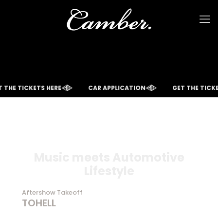
 THE TICKETS HERE
CAR APPLICATION
GET THE TICK
Music meets Automotive
Lifestyle
Aftershow Takeoff
TOHELL