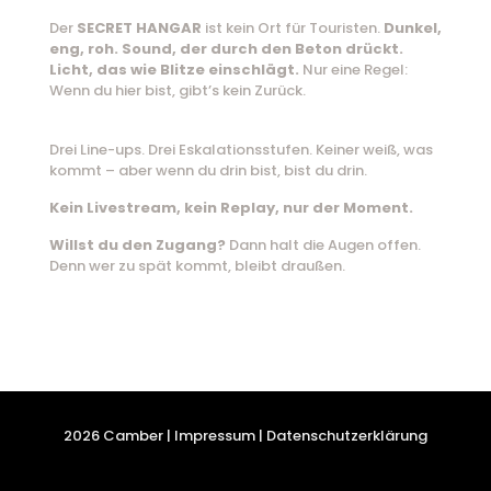
Der
SECRET HANGAR
ist kein Ort für Touristen.
Dunkel,
eng, roh. Sound, der durch den Beton drückt.
Licht, das wie Blitze einschlägt.
Nur eine Regel:
Wenn du hier bist, gibt’s kein Zurück.
Drei Line-ups. Drei Eskalationsstufen. Keiner weiß, was
kommt – aber wenn du drin bist, bist du drin.
Kein Livestream, kein Replay, nur der Moment.
Willst du den Zugang?
Dann halt die Augen offen.
Denn wer zu spät kommt, bleibt draußen.
2026 Camber |
Impressum
|
Datenschutzerklärung