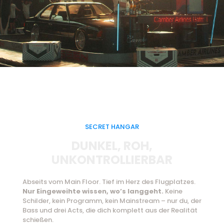
SECRET HANGAR
DUNKEL, ROH,
UNKONTROLLIERBAR
Abseits vom Main Floor. Tief im Herz des Flugplatzes.
Nur Eingeweihte wissen, wo’s langgeht.
Keine
Schilder, kein Programm, kein Mainstream – nur du, der
Bass und drei Acts, die dich komplett aus der Realität
schießen.